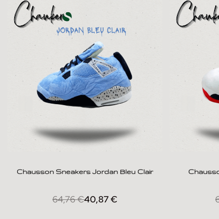
Chausson Sneakers Jordan Bleu Clair
Chausso
64,76
€
40,87
€