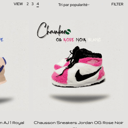
VIEW
2
3
4
FILTER
Tri par popularité
 AJ 1 Royal
Chausson Sneakers Jordan OG Rose Noir