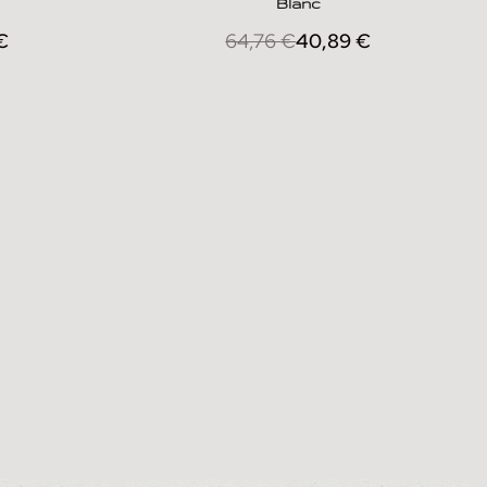
Blanc
€
64,76
€
40,89
€