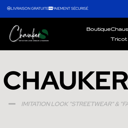
LIVRAISON GRATUITE
PAIEMENT SÉCURISÉ
Boutique
Chau
Tricot
CHAUKER
IMITATION LOOK "STREETWEAR" & "F