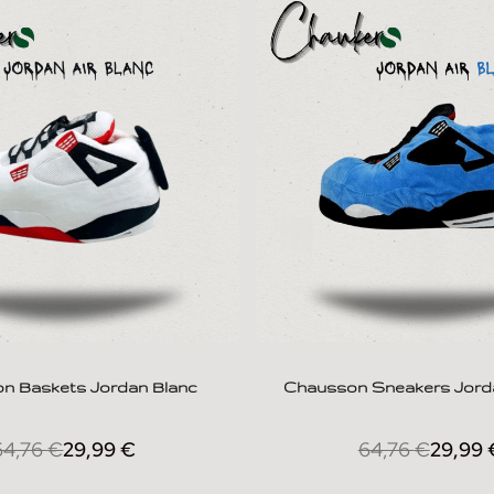
n Baskets Jordan Blanc
Chausson Sneakers Jorda
64,76
€
29,99
€
64,76
€
29,99