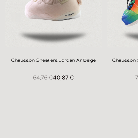
Chausson Sneakers Jordan Air Beige
Chausson S
64,76
€
40,87
€