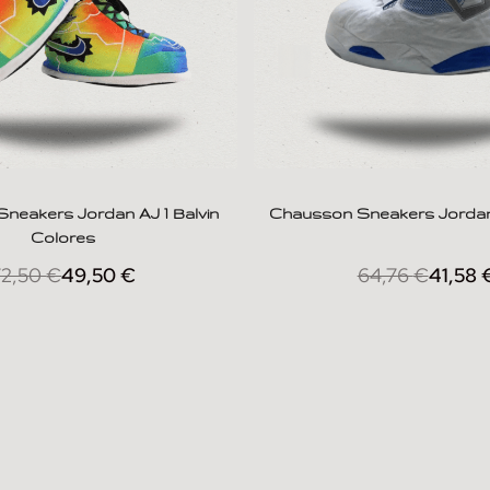
neakers Jordan AJ 1 Balvin
Chausson Sneakers Jordan
Colores
72,50
€
49,50
€
64,76
€
41,58