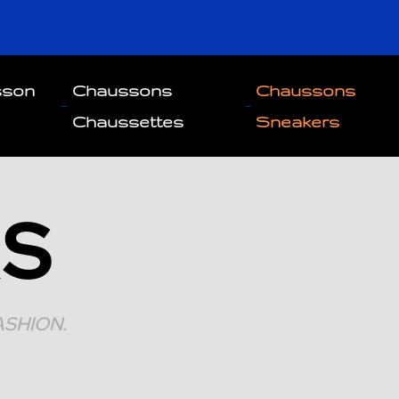
sson
Chaussons
Chaussons
Chaussettes
Sneakers
S
ASHION.