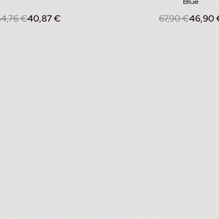
Blue
64,76
€
40,87
€
67,90
€
46,90