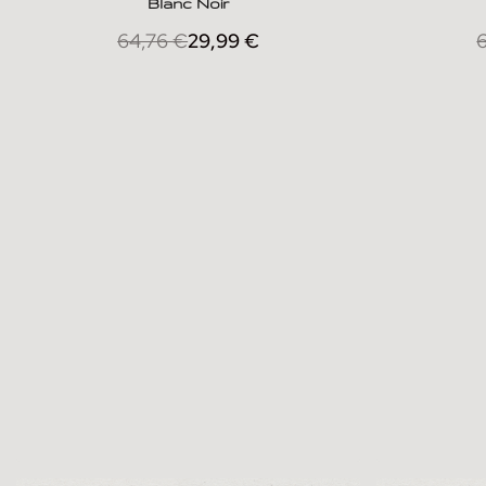
Blanc Noir
64,76
€
29,99
€