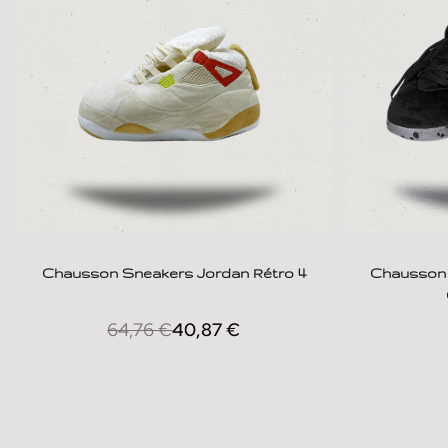
Chausson Sneakers Jordan Rétro 4
Chausson 
64,76
€
40,87
€