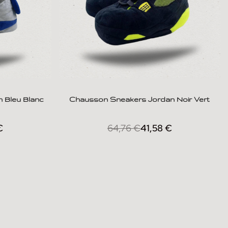
 Bleu Blanc
Chausson Sneakers Jordan Noir Vert
€
64,76
€
41,58
€