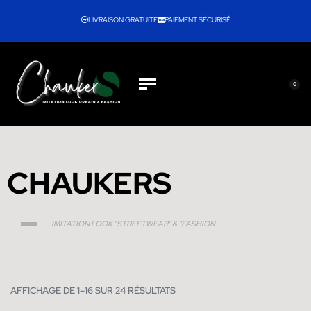
LIVRAISON GRATUITE
PAIEMENT SÉCURISÉ
0
CHAUKERS
IMITATION LOOK "STREETWEAR" & "FASHION.
AFFICHAGE DE 1–16 SUR 24 RÉSULTATS