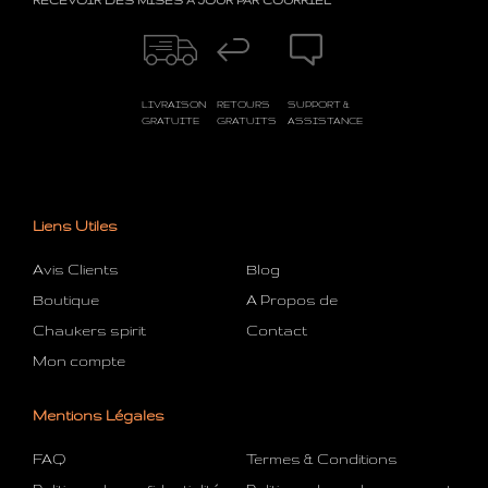
RECEVOIR DES MISES À JOUR PAR COURRIEL
LIVRAISON
RETOURS
SUPPORT &
GRATUITE
GRATUITS
ASSISTANCE
Liens Utiles
Avis Clients
Blog
Boutique
A Propos de
Chaukers spirit
Contact
Mon compte
Mentions Légales
FAQ
Termes & Conditions