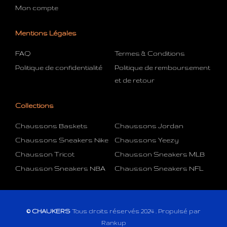
Mon compte
Mentions Légales
FAQ
Termes & Conditions
Politique de confidentialité
Politique de remboursement
et de retour
Collections
Chaussons Baskets
Chaussons Jordan
Chaussons Sneakers Nike
Chaussons Yeezy
Chausson Tricot
Chausson Sneakers MLB
Chausson Sneakers NBA
Chausson Sneakers NFL
© CHAUKERS
Tous droits réservés 2024 . Propulsé par
Rankup