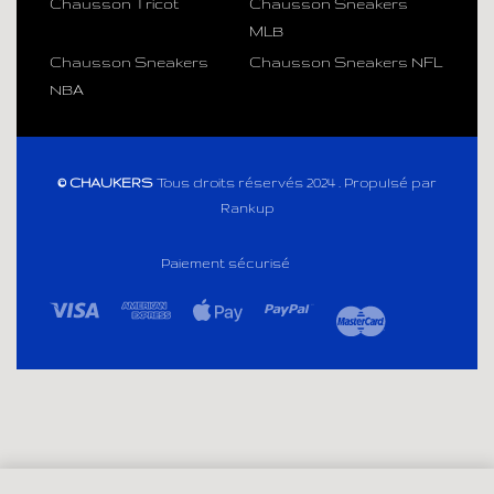
Chausson Tricot
Chausson Sneakers
MLB
Chausson Sneakers
Chausson Sneakers NFL
NBA
© CHAUKERS
Tous droits réservés 2024 . Propulsé par
Rankup
Paiement sécurisé