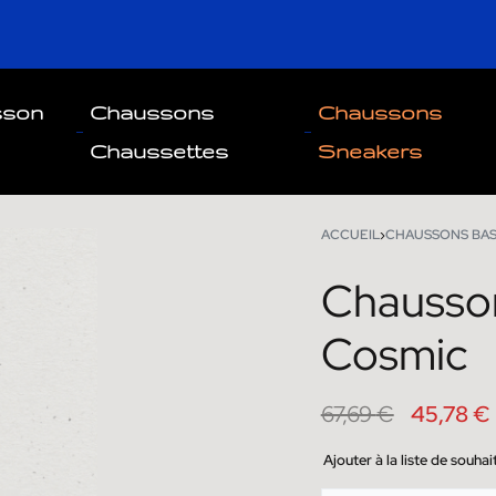
sson
Chaussons
Chaussons
Chaussettes
Sneakers
ACCUEIL
›
CHAUSSONS BA
Chausso
67,69
39,95
€
€
45,78
€
Cosmic
67,69
€
45,78
€
Ajouter à la liste de souhai