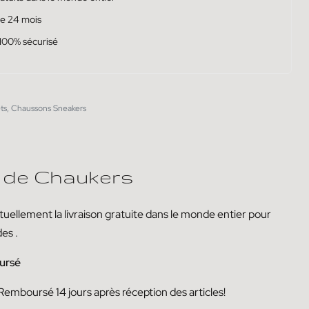
de 24 mois
100% sécurisé
ts
,
Chaussons Sneakers
 de Chaukers
uellement la livraison
gratuite dans le monde entier pour
des
.
ursé
Remboursé
14
jours
après réception des articles!