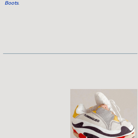
Boots
.