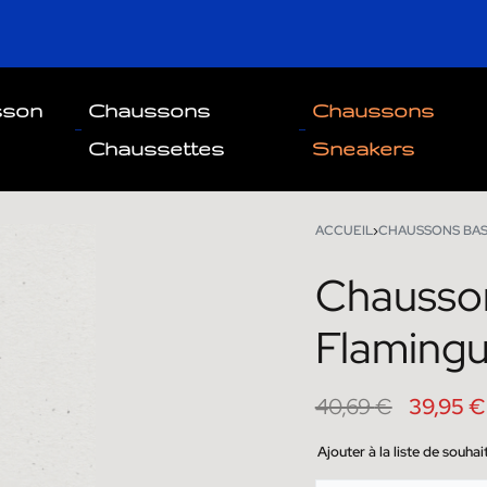
sson
Chaussons
Chaussons
Chaussettes
Sneakers
ACCUEIL
›
CHAUSSONS BA
Chausso
50,90
50,90
€
€
39,22
39,22
€
€
Flaming
40,69
€
39,95
€
Ajouter à la liste de souhai