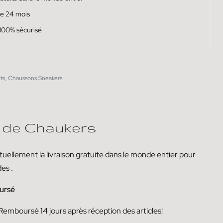
de 24 mois
100% sécurisé
ts
,
Chaussons Sneakers
 de Chaukers
uellement la livraison
gratuite dans le monde entier pour
des
.
ursé
Remboursé
14
jours
après réception des articles!