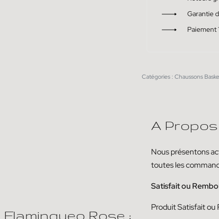
Garantie 
Paiement 
Catégories :
Chaussons Baske
A Propos
Nous présentons act
toutes les comman
Satisfait ou Rembo
Produit
Satisfait ou
Flamingueo Rose :