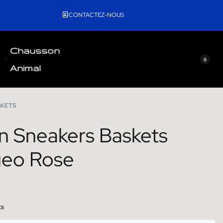
CONTACTEZ-NOUS
Chausson
0
Animal
SKETS
n Sneakers Baskets
ueo Rose
ts