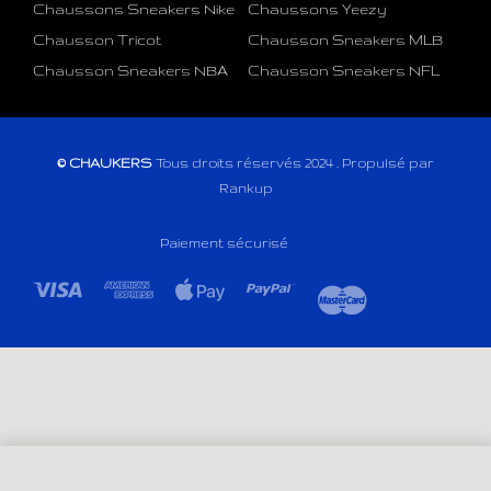
Chaussons Sneakers Nike
Chaussons Yeezy
Chausson Tricot
Chausson Sneakers MLB
Chausson Sneakers NBA
Chausson Sneakers NFL
© CHAUKERS
Tous droits réservés 2024 . Propulsé par
Rankup
Paiement sécurisé
SELECT OPTIONS
From
42,29
€