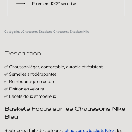
Paiement 100% sécurisé
Catégories :
Chaussons Sneakers
,
Chaussons Sneakers Nike
Description
✅ Chausson léger, confortable, durable et résistant
✅ Semelles antidérapantes
✅ Rembourrage en coton
✅ Finition en velours
✅ Lacets doux et moelleux
Baskets Focus sur les Chaussons Nike
Bleu
Réplique parfaite des célèbres
chaussures baskets Nike
,
les