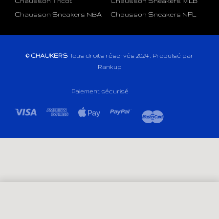
Chausson Tricot
Chausson Sneakers MLB
Chausson Sneakers NBA
Chausson Sneakers NFL
© CHAUKERS
Tous droits réservés 2024 . Propulsé par
Rankup
Paiement sécurisé
SELECT OPTIONS
From
29,99
€