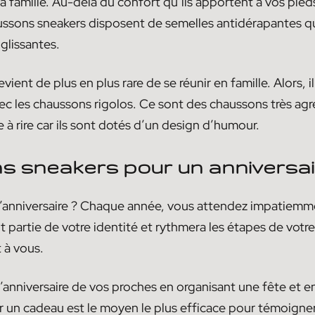
famille. Au-delà du confort qu’ils apportent à vos pieds, 
aussons sneakers disposent de semelles antidérapantes qu
glissantes.
evient de plus en plus rare de se réunir en famille. Alors,
vec les chaussons rigolos. Ce sont des chaussons très agr
e à rire car ils sont dotés d’un design d’humour.
 sneakers pour un anniversa
’anniversaire ? Chaque année, vous attendez impatiemmen
it partie de votre identité et rythmera les étapes de votre
t à vous.
 l’anniversaire de vos proches en organisant une fête et e
 un cadeau est le moyen le plus efficace pour témoigner