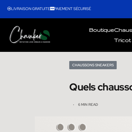
LIVRAISON GRATUITE
PAIEMENT SÉCURISÉ
Boutique
Chau
Tricot
CHAUSSONS SNEAKERS
Quels chausso
6 MIN READ